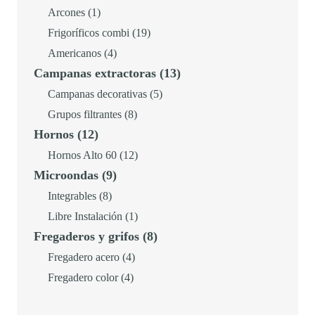
1
producto
Arcones
1
3
,
producto
19
Frigoríficos combi
19
7
0
4
productos
Americanos
4
6
0
13
Campanas extractoras
13
productos
,
productos
5
Campanas decorativas
5
0
€
8
productos
Grupos filtrantes
8
0
.
12
Hornos
12
productos
productos
12
Hornos Alto 60
12
€
9
Microondas
9
productos
.
productos
8
Integrables
8
productos
1
Libre Instalación
1
8
Fregaderos y grifos
8
producto
productos
4
Fregadero acero
4
4
productos
Fregadero color
4
productos