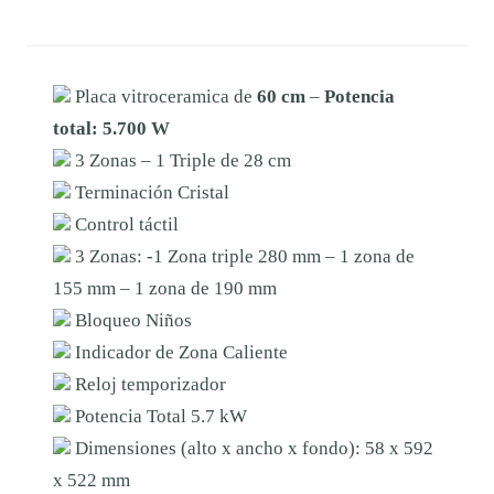
M
r
1
I
a
5
C
Placa vitroceramica de
60 cm
–
Potencia
:
6
A
total: 5.700 W
1
,
F
3 Zonas – 1 Triple de 28 cm
A
7
0
Terminación Cristal
G
9
0
Control táctil
O
3 Zonas: -1 Zona triple 280 mm – 1 zona de
,
R
155 mm – 1 zona de 190 mm
0
€
3
Bloqueo Niños
0
.
V
Indicador de Zona Caliente
F
Reloj temporizador
T
€
Potencia Total 5.7 kW
-
Dimensiones (alto x ancho x fondo): 58 x 592
.
3
x 522 mm