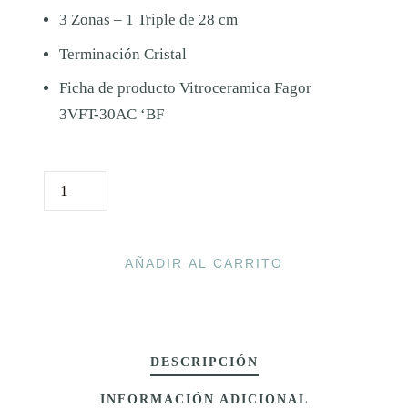
e
e
3 Zonas – 1 Triple de 28 cm
c
c
Terminación Cristal
i
i
Ficha de producto Vitroceramica Fagor
o
o
3VFT-30AC ‘BF
o
a
r
c
V
i
t
I
T
g
u
R
AÑADIR AL CARRITO
i
a
O
n
l
C
a
e
E
DESCRIPCIÓN
l
s
R
A
e
:
INFORMACIÓN ADICIONAL