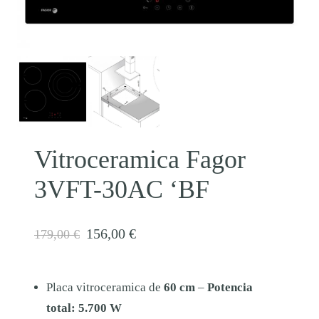
Vitroceramica Fagor
3VFT-30AC ‘BF
E
E
156,00
€
179,00
€
l
l
p
p
Placa vitroceramica de
60 cm
–
Potencia
r
r
total: 5.700 W