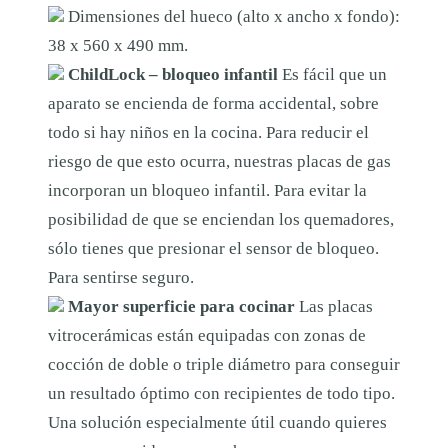
0
Dimensiones del hueco (alto x ancho x fondo):
A
38 x 560 x 490 mm.
C
ChildLock – bloqueo infantil
Es fácil que un
'
aparato se encienda de forma accidental, sobre
B
todo si hay niños en la cocina. Para reducir el
F
riesgo de que esto ocurra, nuestras placas de gas
C
incorporan un bloqueo infantil. Para evitar la
A
posibilidad de que se enciendan los quemadores,
N
sólo tienes que presionar el sensor de bloqueo.
T
Para sentirse seguro.
I
Mayor superficie para cocinar
Las placas
D
vitrocerámicas están equipadas con zonas de
A
cocción de doble o triple diámetro para conseguir
D
un resultado óptimo con recipientes de todo tipo.
Una solución especialmente útil cuando quieres