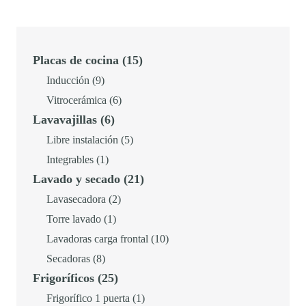
,
e
e
0
€
c
c
0
.
i
i
15
Placas de cocina
15
o
o
productos
9
Inducción
9
€
o
a
productos
6
Vitrocerámica
6
.
r
c
6
Lavavajillas
6
productos
i
t
productos
5
Libre instalación
5
g
u
1
productos
Integrables
1
i
a
21
Lavado y secado
21
producto
n
l
productos
2
Lavasecadora
2
a
e
1
productos
Torre lavado
1
l
s
producto
10
Lavadoras carga frontal
10
e
:
8
productos
Secadoras
8
r
3
25
Frigoríficos
25
productos
a
2
productos
1
Frigorífico 1 puerta
1
:
4