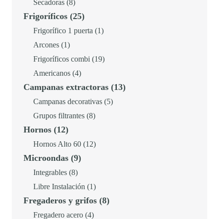
8
productos
Secadoras
8
r
3
25
Frigoríficos
25
productos
a
8
productos
1
Frigorífico 1 puerta
1
:
6
1
producto
Arcones
1
4
,
producto
19
Frigoríficos combi
19
2
0
4
productos
Americanos
4
9
0
13
Campanas extractoras
13
productos
,
productos
5
Campanas decorativas
5
0
€
8
productos
Grupos filtrantes
8
0
.
12
Hornos
12
productos
productos
12
Hornos Alto 60
12
€
9
Microondas
9
productos
.
productos
8
Integrables
8
productos
1
Libre Instalación
1
8
Fregaderos y grifos
8
producto
productos
4
Fregadero acero
4