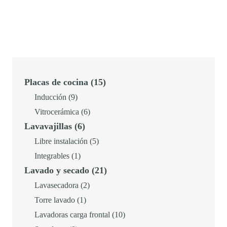
p
p
r
r
e
e
c
c
i
i
15
Placas de cocina
15
o
o
productos
9
Inducción
9
o
a
productos
6
Vitrocerámica
6
r
c
6
Lavavajillas
6
productos
i
t
productos
5
Libre instalación
5
g
u
1
productos
Integrables
1
i
a
21
Lavado y secado
21
producto
n
l
productos
2
Lavasecadora
2
a
e
1
productos
Torre lavado
1
l
s
producto
10
Lavadoras carga frontal
10
e
: