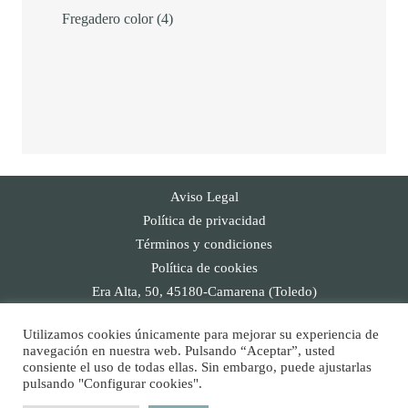
4
productos
Fregadero color
4
productos
Aviso Legal
Política de privacidad
Términos y condiciones
Política de cookies
Era Alta, 50, 45180-Camarena (Toledo)
info@cocinaslacuesta.es
Utilizamos cookies únicamente para mejorar su experiencia de
91 817 47 26
navegación en nuestra web. Pulsando “Aceptar”, usted
Redes Sociales
consiente el uso de todas ellas. Sin embargo, puede ajustarlas
pulsando "Configurar cookies".
facebook-f
instagram
pinterest
houzz
linkedin-in