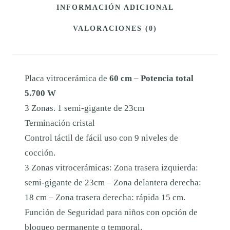
A
INFORMACIÓN ADICIONAL
Y
VALORACIONES (0)
3
E
B
Placa vitrocerámica de
60 cm
–
Potencia total
7
5.700 W
6
3 Zonas. 1 semi-gigante de 23cm
4
Terminación cristal
E
Control táctil de fácil uso con 9 niveles de
N
cocción.
C
3 Zonas vitrocerámicas: Zona trasera izquierda:
A
semi-gigante de 23cm – Zona delantera derecha:
N
18 cm – Zona trasera derecha: rápida 15 cm.
T
Función de Seguridad para niños con opción de
I
bloqueo permanente o temporal.
D