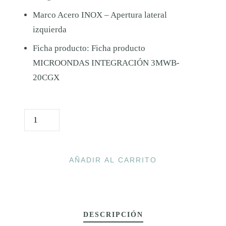
Marco Acero INOX – Apertura lateral
izquierda
Ficha producto:
Ficha producto
MICROONDAS INTEGRACIÓN 3MWB-
20CGX
M
I
C
R
AÑADIR AL CARRITO
O
O
N
DESCRIPCIÓN
D