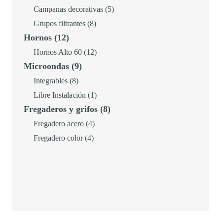
productos
5
Campanas decorativas
5
8
productos
Grupos filtrantes
8
12
Hornos
12
productos
productos
12
Hornos Alto 60
12
9
Microondas
9
productos
productos
8
Integrables
8
productos
1
Libre Instalación
1
8
Fregaderos y grifos
8
producto
productos
4
Fregadero acero
4
4
productos
Fregadero color
4
productos