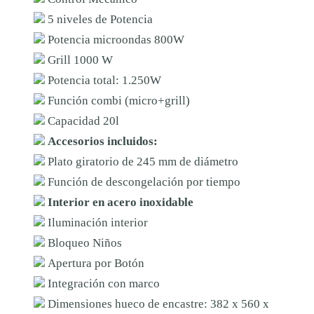
X
5 niveles de Potencia
C
Potencia microondas 800W
A
Grill 1000 W
N
Potencia total: 1.250W
T
Función combi (micro+grill)
I
Capacidad 20l
D
Accesorios incluidos:
A
Plato giratorio de 245 mm de diámetro
D
Función de descongelación por tiempo
Interior en acero inoxidable
Iluminación interior
Bloqueo Niños
Apertura por Botón
Integración con marco
Dimensiones hueco de encastre: 382 x 560 x