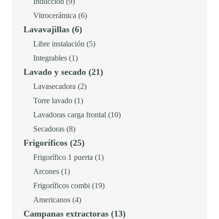
productos
9
Inducción
9
€
productos
6
Vitrocerámica
6
.
6
Lavavajillas
6
productos
productos
5
Libre instalación
5
1
productos
Integrables
1
21
Lavado y secado
21
producto
productos
2
Lavasecadora
2
1
productos
Torre lavado
1
producto
10
Lavadoras carga frontal
10
8
productos
Secadoras
8
25
Frigoríficos
25
productos
productos
1
Frigorífico 1 puerta
1
1
producto
Arcones
1
producto
19
Frigoríficos combi
19
4
productos
Americanos
4
13
Campanas extractoras
13
productos