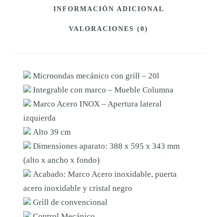
A
INFORMACIÓN ADICIONAL
S
VALORACIONES (0)
F
A
G
Microondas mecánico con grill – 20l
O
Integrable con marco – Mueble Columna
R
Marco Acero INOX – Apertura lateral
3
izquierda
M
Alto 39 cm
W
Dimensiones aparato: 388 x 595 x 343 mm
B
(alto x ancho x fondo)
2
Acabado: Marco Acero inoxidable, puerta
0
acero inoxidable y cristal negro
C
Grill de convencional
G
Control Mecánico